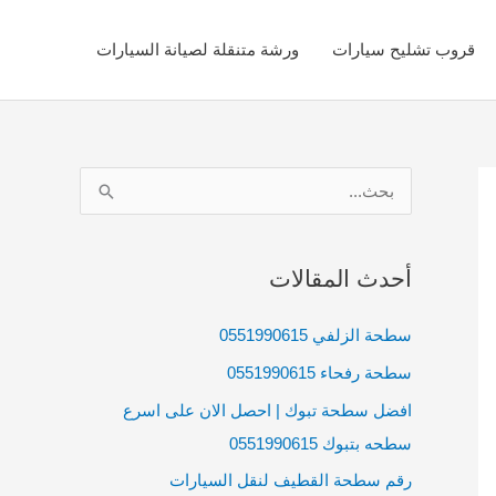
قروب تشليح سيارات
ورشة متنقلة لصيانة السيارات
ا
ل
ب
أحدث المقالات
ح
ث
سطحة الزلفي 0551990615
ع
سطحة رفحاء 0551990615
ن
افضل سطحة تبوك | احصل الان على اسرع
:
سطحه بتبوك 0551990615
رقم سطحة القطيف لنقل السيارات