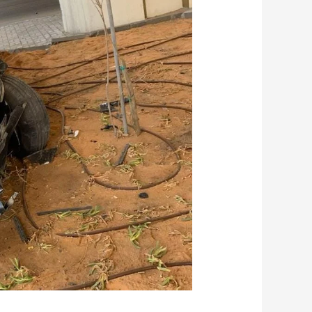
سيارات
0551990615
شراء
جميع
السيارات
خدمة
24
ساعه