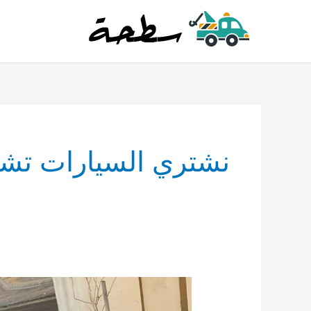
خطي
لى
لمحتوى
نشتري السيارات تشل
قروب
تشليح