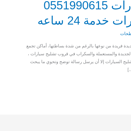
قروب تشليح سيارات 0551990615
دمة 24 ساعه
حات
دة فريدة من نوعها بالرغم من شدة بساطتها، أماكن تجمع
 الجديدة والمستعملة والسكراب في قروب تشليح سيارات ،
شليح السيارات إلا أن يرسل رسالة توضح وتحوي ما يبحث
]