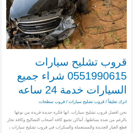
جميع
السيارات
خدمة
24
ساعه
قروب تشليح سيارات
0551990615 شراء جميع
السيارات خدمة 24 ساعه
اترك تعليقاً
/
قروب تشليح سيارات
/
قروب سطحات
نحن افضل قروب تشليح سيارات. انها فكرة جديدة فريدة من نوعها
بالرغم من شدة بساطتها، أماكن تجمع كافة أصحاب التشاليح وكافة تجار
قطع الغيار الجديدة والمستعملة والسكراب في قروب تشليح سيارات ،