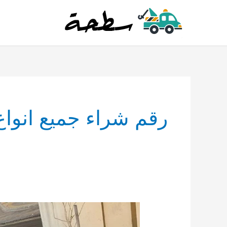
خطي
لى
لمحتوى
رقم شراء جميع انواع
قروب
تشليح