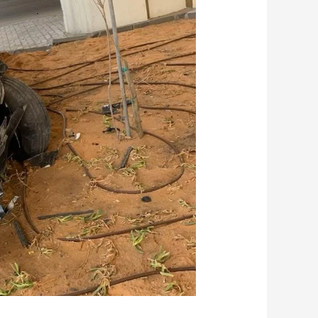
سيارات
0551990615
شراء
جميع
السيارات
خدمة
24
ساعه