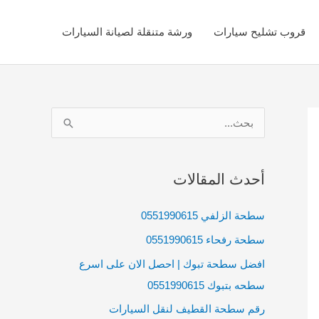
قروب تشليح سيارات
ورشة متنقلة لصيانة السيارات
ا
ل
ب
أحدث المقالات
ح
ث
سطحة الزلفي 0551990615
ع
سطحة رفحاء 0551990615
ن
افضل سطحة تبوك | احصل الان على اسرع
:
سطحه بتبوك 0551990615
رقم سطحة القطيف لنقل السيارات