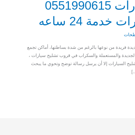
قروب تشليح سيارات 0551990615
دمة 24 ساعه
حات
دة فريدة من نوعها بالرغم من شدة بساطتها، أماكن تجمع
 الجديدة والمستعملة والسكراب في قروب تشليح سيارات ،
شليح السيارات إلا أن يرسل رسالة توضح وتحوي ما يبحث
]