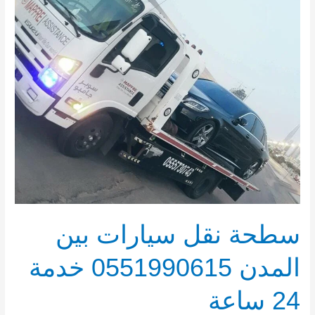
بين
المدن
0551990615
خدمة
24
ساعة
سطحة نقل سيارات بين
المدن 0551990615 خدمة
24 ساعة