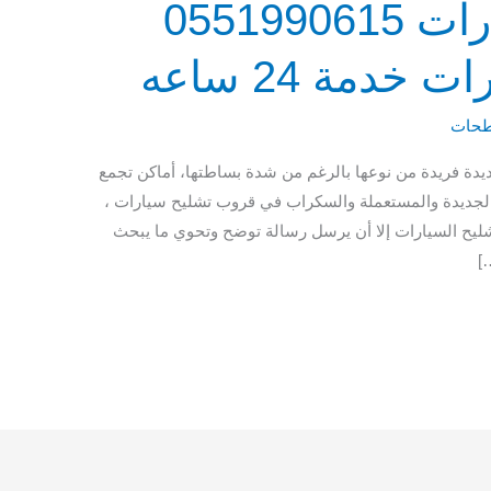
قروب تشليح سيارات 0551990615
دمة 24 ساعه
حات
دة فريدة من نوعها بالرغم من شدة بساطتها، أماكن تجمع
 الجديدة والمستعملة والسكراب في قروب تشليح سيارات ،
شليح السيارات إلا أن يرسل رسالة توضح وتحوي ما يبحث
]