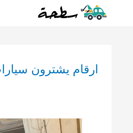
خطي
لى
لمحتوى
ارقام يشترون سيارا
قروب
تشليح