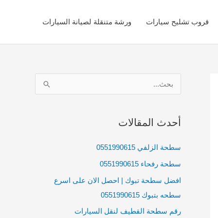
قروب تشليح سيارات
ورشة متنقلة لصيانة السيارات
ا
ل
ب
أحدث المقالات
ح
ث
سطحة الزلفي 0551990615
ع
سطحة رفحاء 0551990615
ن
افضل سطحة تبوك | احصل الان على اسرع
:
سطحه بتبوك 0551990615
رقم سطحة القطيف لنقل السيارات