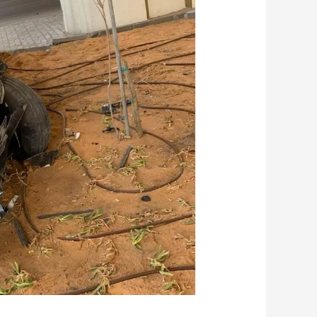
سيارات
0551990615
شراء
جميع
السيارات
خدمة
24
ساعه